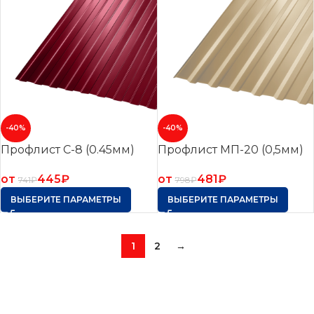
-40%
-40%
Профлист С-8 (0.45мм)
Профлист МП-20 (0,5мм)
от
445
₽
от
481
₽
741
₽
798
₽
ВЫБЕРИТЕ ПАРАМЕТРЫ
ВЫБЕРИТЕ ПАРАМЕТРЫ
1
2
→