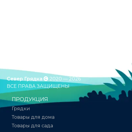
Оцинкованные грядки. Грядки с полимерным
покрытием. Клумбы. Компостеры. Бесплатная
доставка по России. Оплата при получении.
*Подробности уточняйте у менеджера
Север Грядка
2020 — 2026
ВСЕ ПРАВА ЗАЩИЩЕНЫ
ПРОДУКЦИЯ
Грядки
Товары для дома
Товары для сада