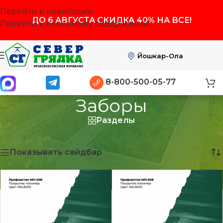
Перейти к навигации
ДО
6 АВГУСТА
СКИДКА 40% НА ВСЕ!
Перейти к основному содержанию
Йошкар-Ола
8-800-500-05-77
Заборы
Разделы
Главная
/
Заборы
Отображение 1–12 из 15
Показывать сайдбар