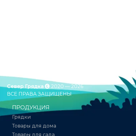
Оцинкованные грядки. Грядки с полимерным
покрытием. Клумбы. Компостеры. Бесплатная
доставка по России. Оплата при получении.
*Подробности уточняйте у менеджера
Север Грядка
2020 — 2026
ВСЕ ПРАВА ЗАЩИЩЕНЫ
ПРОДУКЦИЯ
Грядки
Товары для дома
Товары для сада