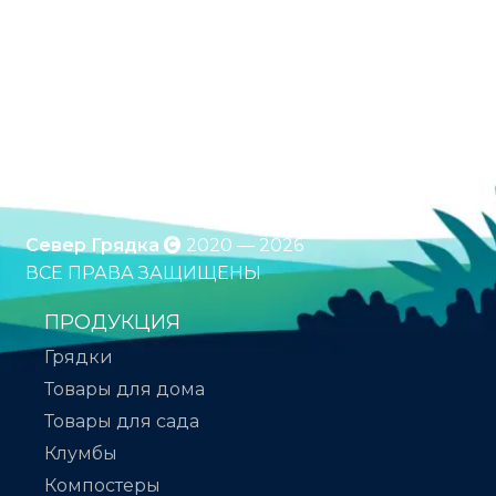
Оцинкованные грядки. Грядки с полимерным
покрытием. Клумбы. Компостеры. Бесплатная
доставка по России. Оплата при получении.
*Подробности уточняйте у менеджера
Север Грядка
2020 — 2026
ВСЕ ПРАВА ЗАЩИЩЕНЫ
ПРОДУКЦИЯ
Грядки
Товары для дома
Товары для сада
Клумбы
Компостеры