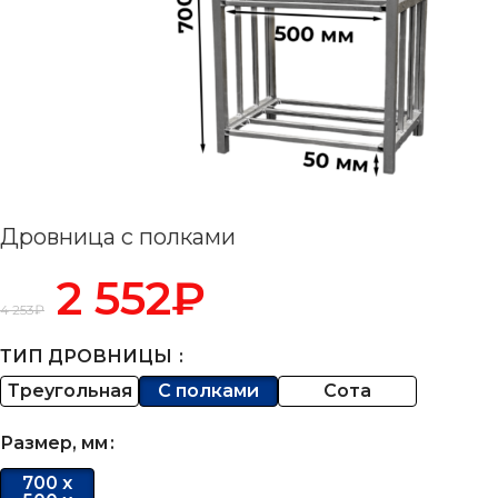
Дровница с полками
2 552
₽
4 253
₽
ТИП ДРОВНИЦЫ
Треугольная
С полками
Сота
Размер, мм
700 х