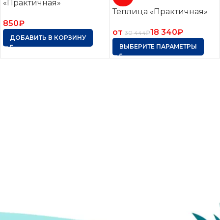
«Практичная»
Теплица «Практичная»
850
₽
от
18 340
₽
30 444
₽
ДОБАВИТЬ В КОРЗИНУ
ВЫБЕРИТЕ ПАРАМЕТРЫ
Оцинкованные грядки. Грядки с полимерным
покрытием. Клумбы. Компостеры. Бесплатная
доставка по России. Оплата при получении.
*Подробности уточняйте у менеджера