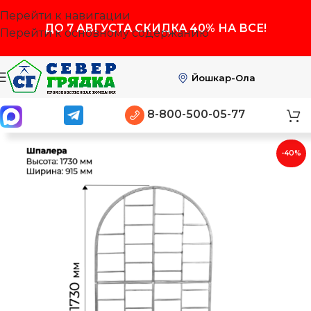
Перейти к навигации
ДО
7 АВГУСТА
СКИДКА 40% НА ВСЕ!
Перейти к основному содержанию
Йошкар-Ола
8-800-500-05-77
-40%