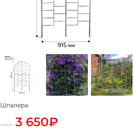
Шпалера
3 650
₽
6 059
₽